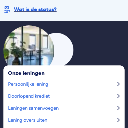
Wat is de status?
Onze leningen
Persoonlijke lening
Doorlopend krediet
Leningen samenvoegen
Lening oversluiten