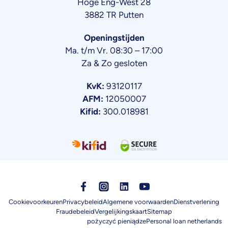
Hoge Eng-West 28
3882 TR Putten
Openingstijden
Ma. t/m Vr. 08:30 – 17:00
Za & Zo gesloten
KvK:
93120117
AFM:
12050007
Kifid:
300.018981
Cookievoorkeuren
Privacybeleid
Algemene voorwaarden
Dienstverlening
Fraudebeleid
Vergelijkingskaart
Sitemap
pożyczyć pieniądze
Personal loan netherlands