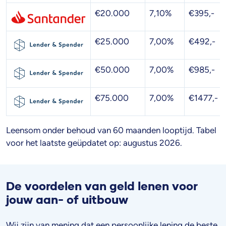
€20.000
7,10%
€395,-
€25.000
7,00%
€492,-
€50.000
7,00%
€985,-
€75.000
7,00%
€1477,-
Leensom onder behoud van 60 maanden looptijd. Tabel
voor het laatste geüpdatet op:
augustus 2026
.
De voordelen van geld lenen voor
jouw aan- of uitbouw
Wij zijn van mening dat een persoonlijke lening de beste