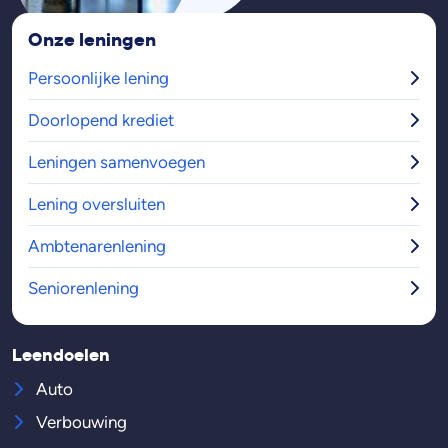
Onze leningen
Persoonlijke lening
Doorlopend krediet
Leningen samenvoegen
Lening oversluiten
Ambtenarenlening
Seniorenlening
Leendoelen
Auto
Verbouwing