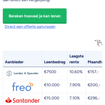
Bereken hoeveel je kan lenen
Direct een offerte aanvragen
Laagste
Aanbieder
Leenbedrag
rente
Maandter
€7500
10,60%
€157,-
€10.000
7,90%
€200,-
€15.000
7,10%
€296,-