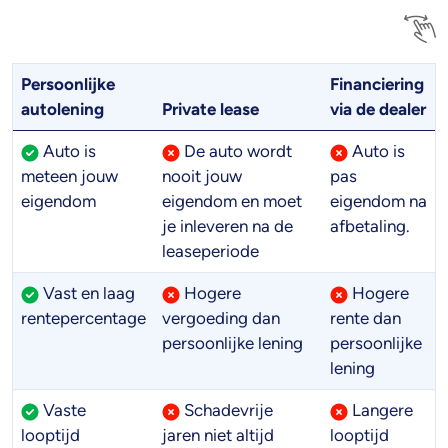
Persoonlijke
Financiering
autolening
Private lease
via de dealer
Auto is
De auto wordt
Auto is
meteen jouw
nooit jouw
pas
eigendom
eigendom en moet
eigendom na
je inleveren na de
afbetaling.
leaseperiode
Vast en laag
Hogere
Hogere
rentepercentage
vergoeding dan
rente dan
persoonlijke lening
persoonlijke
lening
Vaste
Schadevrije
Langere
looptijd
jaren niet altijd
looptijd