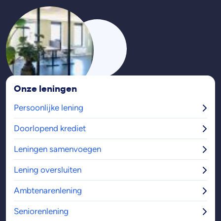
Onze leningen
Persoonlijke lening
Doorlopend krediet
Leningen samenvoegen
Lening oversluiten
Ambtenarenlening
Seniorenlening