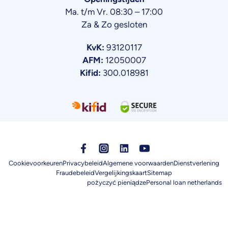
Ma. t/m Vr. 08:30 – 17:00
Za & Zo gesloten
KvK:
93120117
AFM:
12050007
Kifid:
300.018981
Cookievoorkeuren
Privacybeleid
Algemene voorwaarden
Dienstverlening
Fraudebeleid
Vergelijkingskaart
Sitemap
pożyczyć pieniądze
Personal loan netherlands