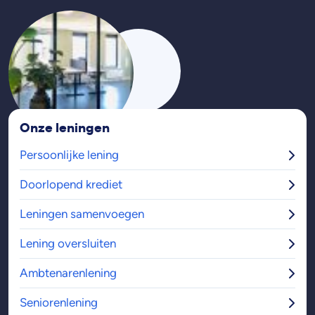
Onze leningen
Persoonlijke lening
Doorlopend krediet
Leningen samenvoegen
Lening oversluiten
Ambtenarenlening
Seniorenlening