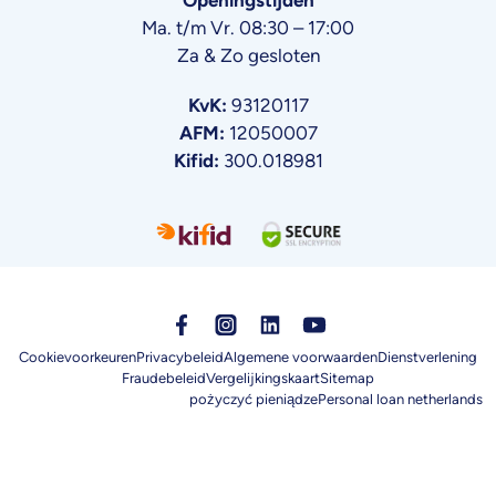
Openingstijden
Ma. t/m Vr. 08:30 – 17:00
Za & Zo gesloten
KvK:
93120117
AFM:
12050007
Kifid:
300.018981
Cookievoorkeuren
Privacybeleid
Algemene voorwaarden
Dienstverlening
Fraudebeleid
Vergelijkingskaart
Sitemap
pożyczyć pieniądze
Personal loan netherlands