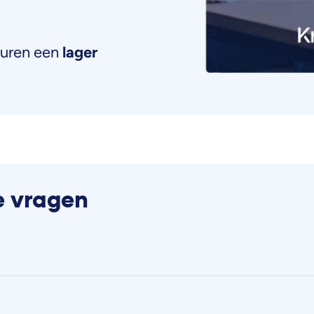
turen een
lager
e vragen