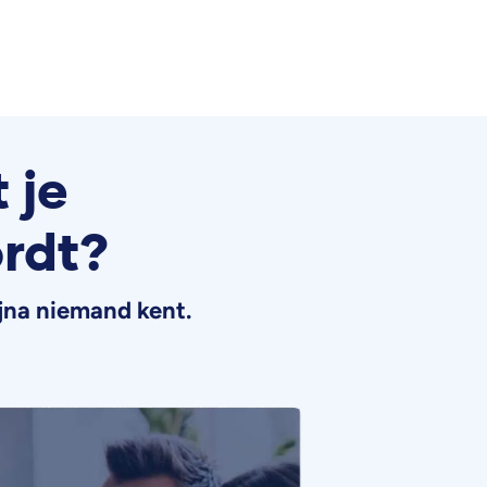
 je
rdt?
jna niemand kent.